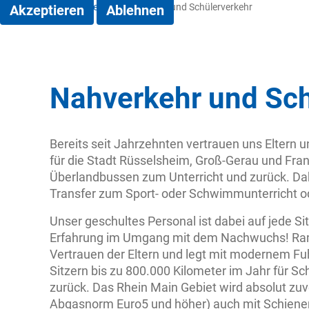
Home
|
Leistungen
|
Nah -und Schülerverkehr
Akzeptieren
Ablehnen
Nahverkehr und Sch
Bereits seit Jahrzehnten vertrauen uns Eltern u
für die Stadt Rüsselsheim, Groß-Gerau und Fran
Überlandbussen zum Unterricht und zurück. Dab
Transfer zum Sport- oder Schwimmunterricht od
Unser geschultes Personal ist dabei auf jede Sit
Erfahrung im Umgang mit dem Nachwuchs! Ram
Vertrauen der Eltern und legt mit modernem Fu
Sitzern bis zu 800.000 Kilometer im Jahr für S
zurück. Das Rhein Main Gebiet wird absolut zuv
Abgasnorm Euro5 und höher) auch mit Schienen